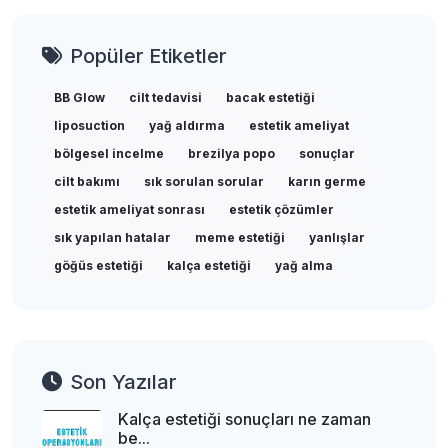
Popüler Etiketler
BB Glow
cilt tedavisi
bacak estetiği
liposuction
yağ aldırma
estetik ameliyat
bölgesel incelme
brezilya popo
sonuçlar
cilt bakımı
sık sorulan sorular
karın germe
estetik ameliyat sonrası
estetik çözümler
sık yapılan hatalar
meme estetiği
yanlışlar
göğüs estetiği
kalça estetiği
yağ alma
Son Yazılar
Kalça estetiği sonuçları ne zaman
be...