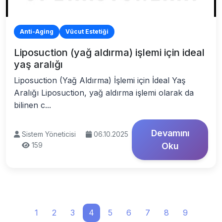
Anti-Aging
Vücut Estetiği
Liposuction (yağ aldırma) işlemi için ideal
yaş aralığı
Liposuction (Yağ Aldırma) İşlemi için İdeal Yaş
Aralığı Liposuction, yağ aldırma işlemi olarak da
bilinen c...
Devamını
Sistem Yöneticisi
06.10.2025
159
Oku
1
2
3
4
5
6
7
8
9