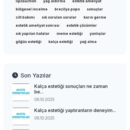
liposuction
yağ aldırma
estetik ameliyat
bölgesel incelme
brezilya popo
sonuçlar
cilt bakımı
sık sorulan sorular
karın germe
estetik ameliyat sonrası
estetik çözümler
sık yapılan hatalar
meme estetiği
yanlışlar
göğüs estetiği
kalça estetiği
yağ alma
Son Yazılar
Kalça estetiği sonuçları ne zaman
be...
06.10.2025
Kalça estetiği yaptıranların deneyim...
06.10.2025