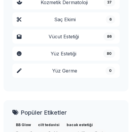
Kozmetik Dermatoloji
37
Saç Ekimi
6
Vücut Estetiği
86
Yüz Estetiği
80
Yüz Germe
0
Popüler Etiketler
BB Glow
cilt tedavisi
bacak estetiği