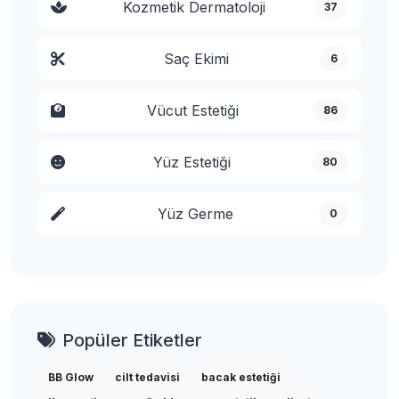
Kozmetik Dermatoloji
37
Saç Ekimi
6
Vücut Estetiği
86
Yüz Estetiği
80
Yüz Germe
0
Popüler Etiketler
BB Glow
cilt tedavisi
bacak estetiği