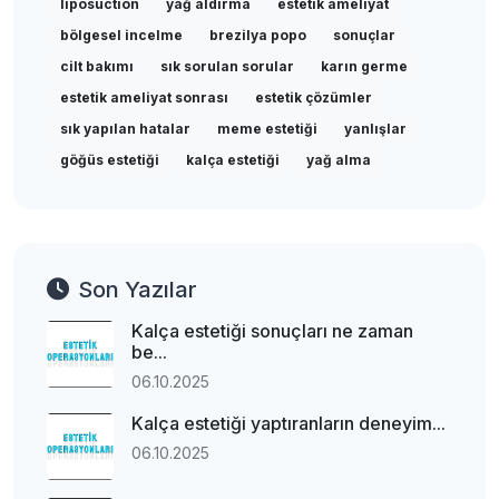
liposuction
yağ aldırma
estetik ameliyat
bölgesel incelme
brezilya popo
sonuçlar
cilt bakımı
sık sorulan sorular
karın germe
estetik ameliyat sonrası
estetik çözümler
sık yapılan hatalar
meme estetiği
yanlışlar
göğüs estetiği
kalça estetiği
yağ alma
Son Yazılar
Kalça estetiği sonuçları ne zaman
be...
06.10.2025
Kalça estetiği yaptıranların deneyim...
06.10.2025