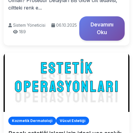
Olmalı? Prosedür Detayları BB Glow cilt tedavisi,
ciltteki renk e...
Devamını
Sistem Yöneticisi
06.10.2025
189
Oku
Kozmetik Dermatoloji
Vücut Estetiği