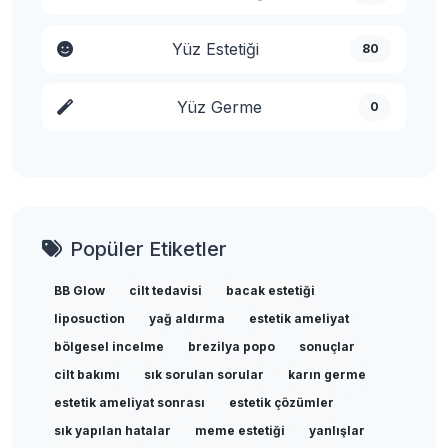
Yüz Estetiği
80
Yüz Germe
0
Popüler Etiketler
BB Glow
cilt tedavisi
bacak estetiği
liposuction
yağ aldırma
estetik ameliyat
bölgesel incelme
brezilya popo
sonuçlar
cilt bakımı
sık sorulan sorular
karın germe
estetik ameliyat sonrası
estetik çözümler
sık yapılan hatalar
meme estetiği
yanlışlar