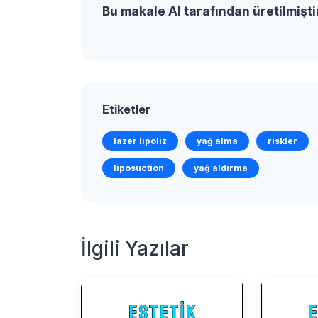
Bu makale AI tarafından üretilmişti
Etiketler
lazer lipoliz
yağ alma
riskler
liposuction
yağ aldırma
İlgili Yazılar