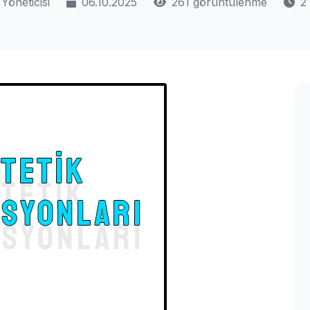
Yöneticisi
06.10.2025
261 görüntülenme
2