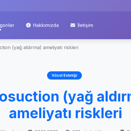
goriler
Hakkımızda
İletişim
tion (yağ aldırma) ameliyatı riskleri
Vücut Estetiği
osuction (yağ aldı
ameliyatı riskleri