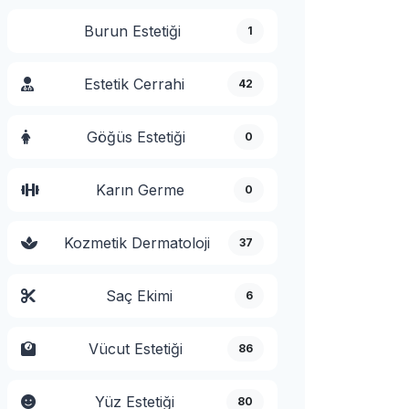
Burun Estetiği
1
Estetik Cerrahi
42
Göğüs Estetiği
0
Karın Germe
0
Kozmetik Dermatoloji
37
Saç Ekimi
6
Vücut Estetiği
86
Yüz Estetiği
80