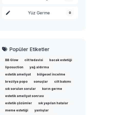
Yüz Germe
0
Popüler Etiketler
BB Glow
cilt tedavisi
bacak estetiği
liposuction
yağ aldırma
estetik ameliyat
bölgesel incelme
brezilya popo
sonuçlar
cilt bakımı
sık sorulan sorular
karın germe
estetik ameliyat sonrası
estetik çözümler
sık yapılan hatalar
meme estetiği
yanlışlar