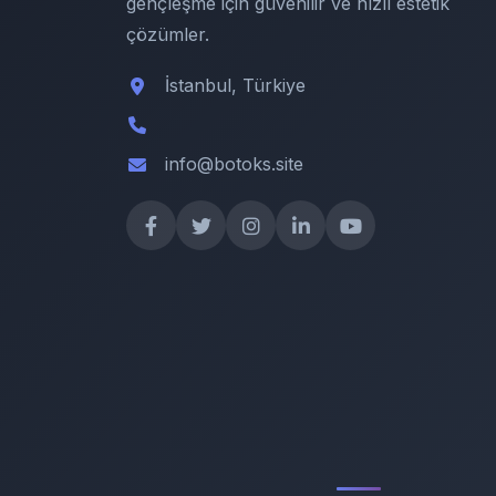
gençleşme için güvenilir ve hızlı estetik
çözümler.
İstanbul, Türkiye
info@botoks.site