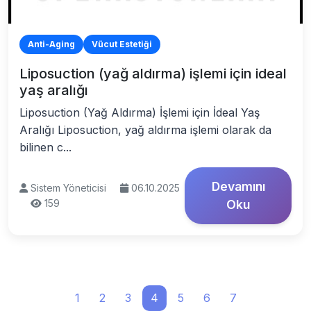
Anti-Aging
Vücut Estetiği
Liposuction (yağ aldırma) işlemi için ideal
yaş aralığı
Liposuction (Yağ Aldırma) İşlemi için İdeal Yaş
Aralığı Liposuction, yağ aldırma işlemi olarak da
bilinen c...
Devamını
Sistem Yöneticisi
06.10.2025
159
Oku
1
2
3
4
5
6
7