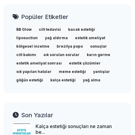
Popüler Etiketler
BB Glow
cilt tedavisi
bacak estetiği
liposuction
yağ aldırma
estetik ameliyat
bölgesel incelme
brezilya popo
sonuçlar
cilt bakımı
sık sorulan sorular
karın germe
estetik ameliyat sonrası
estetik çözümler
sık yapılan hatalar
meme estetiği
yanlışlar
göğüs estetiği
kalça estetiği
yağ alma
Son Yazılar
Kalça estetiği sonuçları ne zaman
be...