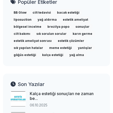
Popüler Etiketler
BB Glow
cilt tedavisi
bacak estetiği
liposuction
yağ aldırma
estetik ameliyat
bölgesel incelme
brezilya popo
sonuçlar
cilt bakımı
sık sorulan sorular
karın germe
estetik ameliyat sonrası
estetik çözümler
sık yapılan hatalar
meme estetiği
yanlışlar
göğüs estetiği
kalça estetiği
yağ alma
Son Yazılar
Kalça estetiği sonuçları ne zaman
be...
06.10.2025