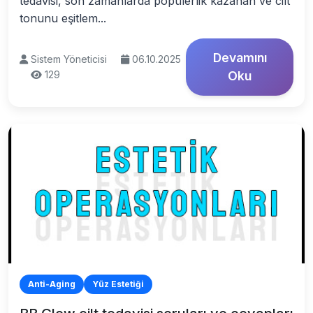
tedavisi, son zamanlarda popülerlik kazanan ve cilt
tonunu eşitlem...
Devamını
Sistem Yöneticisi
06.10.2025
129
Oku
Anti-Aging
Yüz Estetiği