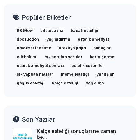
Popüler Etiketler
BB Glow
cilt tedavisi
bacak estetiği
liposuction
yağ aldırma
estetik ameliyat
bölgesel incelme
brezilya popo
sonuçlar
cilt bakımı
sık sorulan sorular
karın germe
estetik ameliyat sonrası
estetik çözümler
sık yapılan hatalar
meme estetiği
yanlışlar
göğüs estetiği
kalça estetiği
yağ alma
Son Yazılar
Kalça estetiği sonuçları ne zaman
be...