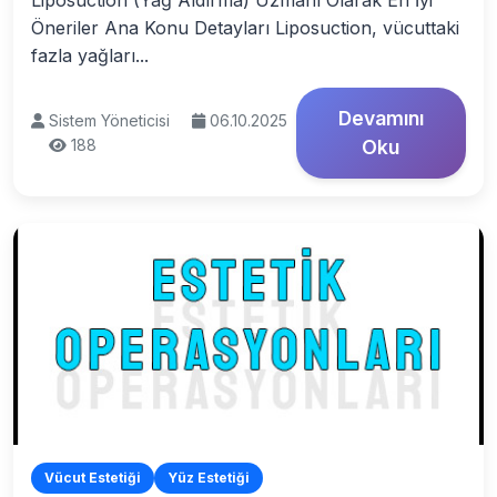
Liposuction (Yağ Aldırma) Uzmanı Olarak En İyi
Öneriler Ana Konu Detayları Liposuction, vücuttaki
fazla yağları...
Devamını
Sistem Yöneticisi
06.10.2025
188
Oku
Vücut Estetiği
Yüz Estetiği