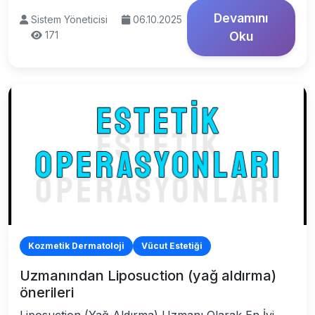
Devamını
Sistem Yöneticisi
06.10.2025
171
Oku
Kozmetik Dermatoloji
Vücut Estetiği
Uzmanından Liposuction (yağ aldırma)
önerileri